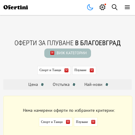
Почивки
Стоки
В града
Всички оферти
Ofertini
ОФЕРТИ ЗА ПЛУВАНЕ
В БЛАГОЕВГРАД
ВИЖ КАТЕГОРИИ
Спорт и Танци
Плуване
Цена
Отстъпка
Най-нови
Няма намерени оферти по избраните критерии:
Спорт и Танци
Плуване