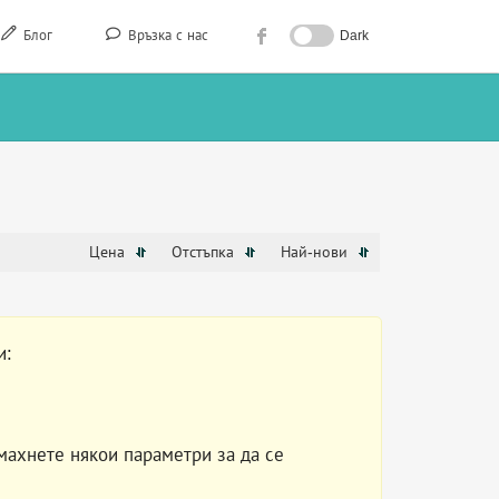
Блог
Връзка с нас
Dark
Цена
Отстъпка
Най-нови
и:
махнете някои параметри за да се