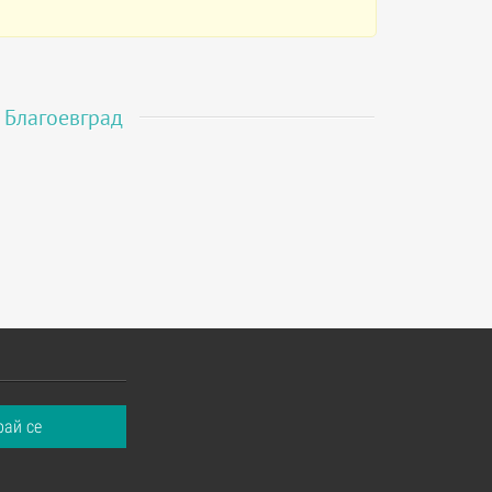
в
Благоевград