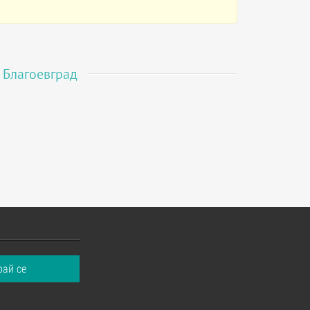
в
Благоевград