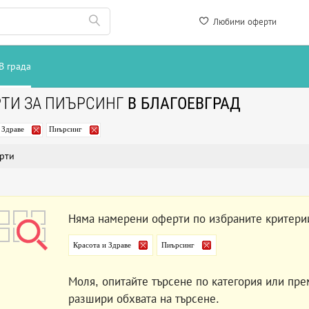
Любими оферти
В града
ТИ ЗА ПИЪРСИНГ
В БЛАГОЕВГРАД
 Здраве
Пиърсинг
рти
Няма намерени оферти по избраните критери
Красота и Здраве
Пиърсинг
Моля, опитайте търсене по категория или пре
разшири обхвата на търсене.