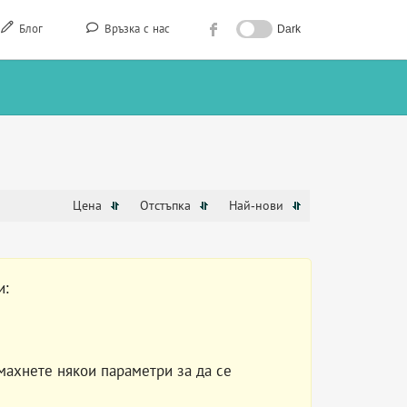
Блог
Връзка с нас
Dark
Цена
Отстъпка
Най-нови
и:
махнете някои параметри за да се