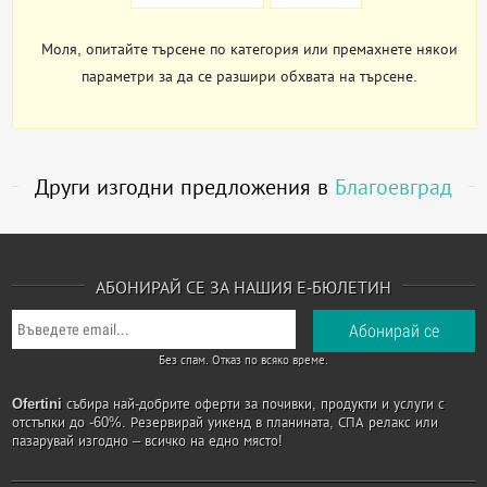
Моля, опитайте търсене по категория или премахнете някои
параметри за да се разшири обхвата на търсене.
Други изгодни предложения в
Благоевград
АБОНИРАЙ СЕ ЗА НАШИЯ Е-БЮЛЕТИН
Без спам. Отказ по всяко време.
Ofertini
събира най-добрите оферти за почивки, продукти и услуги с
отстъпки до -60%. Резервирай уикенд в планината, СПА релакс или
пазарувай изгодно – всичко на едно място!