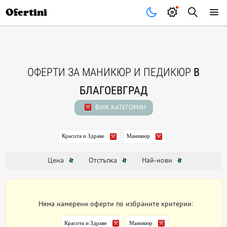
Почивки
Стоки
В града
Всички оферти
Ofertini
ОФЕРТИ ЗА МАНИКЮР И ПЕДИКЮР
В
БЛАГОЕВГРАД
ВИЖ КАТЕГОРИИ
Красота и Здраве
Маникюр
Цена
Отстъпка
Най-нови
Няма намерени оферти по избраните критерии:
Красота и Здраве
Маникюр