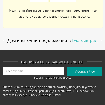
Моля, опитайте търсене по категория или премахнете някои
параметри за да се разшири обхвата на търсене.
Други изгодни предложения в
Благоевград
АБОНИРАЙ СЕ ЗА НАШИЯ Е-БЮЛЕТИН
Без спам. Отказ по всяко време.
Ofertini
събира най-добрите оферти за почивки, продукти и услуги с
отстъпки до -60%. Резервирай уикенд в планината, СПА релакс или
пазарувай изгодно – всичко на едно място!