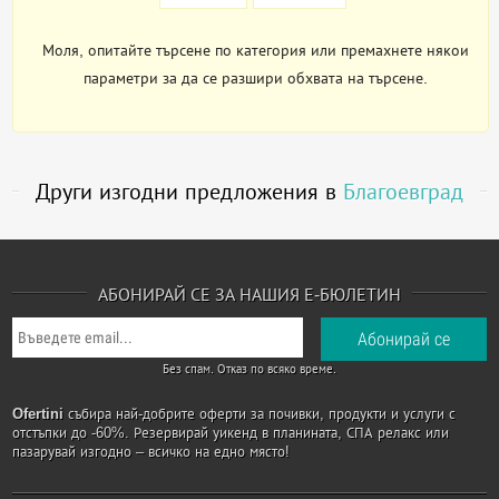
Моля, опитайте търсене по категория или премахнете някои
параметри за да се разшири обхвата на търсене.
Други изгодни предложения в
Благоевград
АБОНИРАЙ СЕ ЗА НАШИЯ Е-БЮЛЕТИН
Без спам. Отказ по всяко време.
Ofertini
събира най-добрите оферти за почивки, продукти и услуги с
отстъпки до -60%. Резервирай уикенд в планината, СПА релакс или
пазарувай изгодно – всичко на едно място!