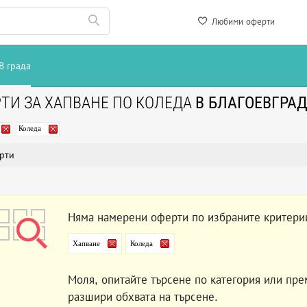
Любими оферти
В града
ТИ ЗА ХАПВАНЕ ПО КОЛЕДА
В БЛАГОЕВГРА
Коледа
рти
Няма намерени оферти по избраните критери
Хапване
Коледа
Моля, опитайте търсене по категория или пре
разшири обхвата на търсене.