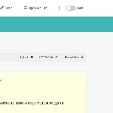
Блог
Връзка с нас
Dark
Д
Цена
Отстъпка
Най-нови
и:
махнете някои параметри за да се